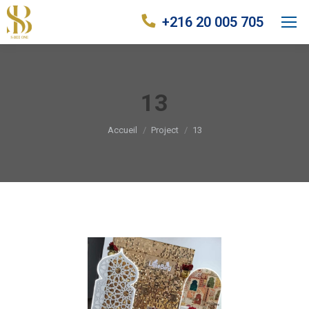
+216 20 005 705
13
Vous êtes ici :
Accueil
Project
13